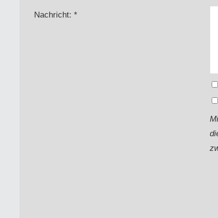
Nachricht: *
Mi
di
zw